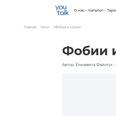
О нас
Каталог
Тар
Главная
Блог
Фобии и страхи
Фобии 
Автор: Елизавета Файнтух · 