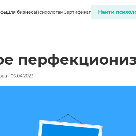
Найти психол
ифы
Для бизнеса
Психологам
Сертификат
кое перфекциони
ва · 06.04.2023