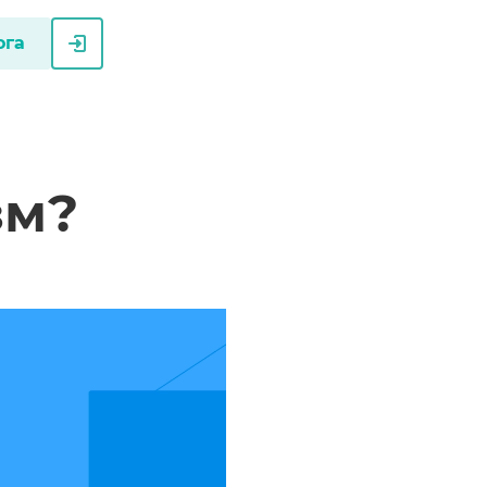
ога
зм?