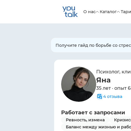
О нас
Каталог
Тар
Получите гайд по борьбе со стре
Психолог, кл
Яна
35 лет · опыт 6
4
отзыва
Работает с запросами
Ревность, измена
Кризис
Баланс между жизнью и раб