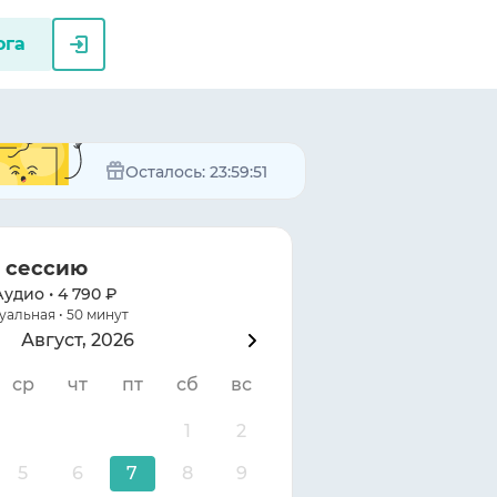
ога
Осталось:
23:59:51
а сессию
Аудио
•
4 790 ₽
альная • 50 минут
Август, 2026
ср
чт
пт
сб
вс
1
2
5
6
7
8
9