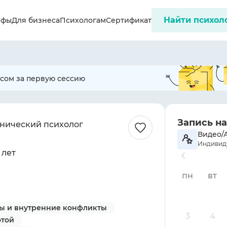
Найти психол
ифы
Для бизнеса
Психологам
Сертификат
ссом за первую сессию
Запись н
инический психолог
Видео/
Индивиду
 лет
пн
вт
ы и внутренние конфликты
3
4
отой