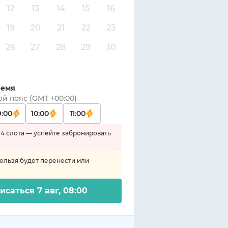
12
13
14
15
16
19
20
21
22
23
26
27
28
29
30
ремя
ой пояс (GMT
+00:00
)
9:00
10:00
11:00
 4 слота — успейте забронировать
ельзя будет перенести или
исаться 7 авг, 08:00