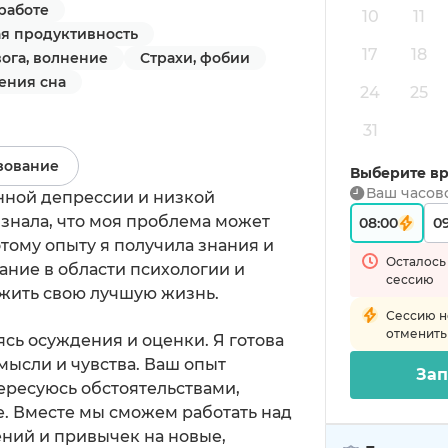
работе
10
11
ая продуктивность
17
18
ога, волнение
Страхи, фобии
ения сна
24
25
31
зование
Выберите в
Ваш часов
енной депрессии и низкой
 знала, что моя проблема может
08:00
0
этому опыту я получила знания и
Осталось
ние в области психологии и
сессию
жить свою лучшую жизнь.
Сессию н
отменить
сь осуждения и оценки. Я готова
мысли и чувства. Ваш опыт
Зап
ересуюсь обстоятельствами,
е. Вместе мы сможем работать над
ний и привычек на новые,