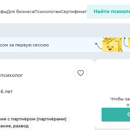
Найти психол
ифы
Для бизнеса
Психологам
Сертификат
ссом за первую сессию
 психолог
 6 лет
Чтобы за
о
ия с партнёром (партнёрами)
вание, развод