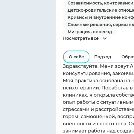
Созависимость, контрзависи
Детско-родительские отнош
Кризисы и внутренние кон
Сложные решения, серьезн
Миграция, переезд
Посмотреть все
О себе
Подход
Обра
Здравствуйте. Меня зовут А
консультирования, закончи
Моя практика основана на 
психотерапии. Поработав в
клиниках, я открыла собст
опыт работы с ситуативны
стрессами и расстройствам
горем, самооценкой, восп
внешности и своего тела. О
занимает работа над созда