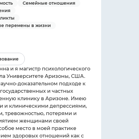
мость
Семейные отношения
ения
фликты
ые перемены в жизни
зование
нна и я магистр психологического
ла Университете Аризоны, США.
научно-доказательном подходе к
 государственных и частных
венную клинику в Аризоне. Имею
ми и клиническими депрессиями,
и, тревожностью, потерями и
риятием женщинами своей
собое место в моей практике
нием здоровых отношений как с