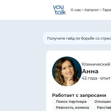
О нас
Каталог
Тар
Получите гайд по борьбе со стре
Клинический
Анна
42 года · опыт
Работает с запросами
Поиск партнера
Отношен
Ревность, измена
Расста