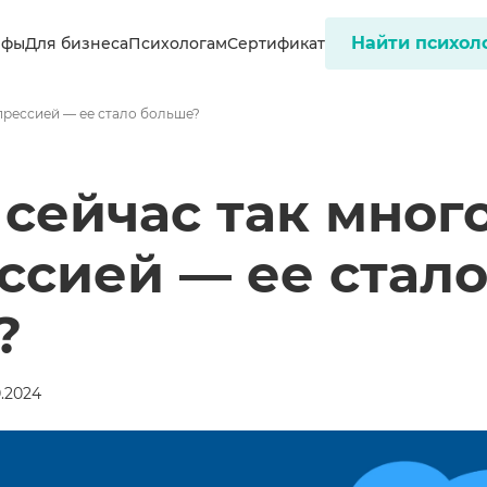
Найти психол
ифы
Для бизнеса
Психологам
Сертификат
прессией — ее стало больше?
сейчас так мног
ссией — ее стал
?
0.2024