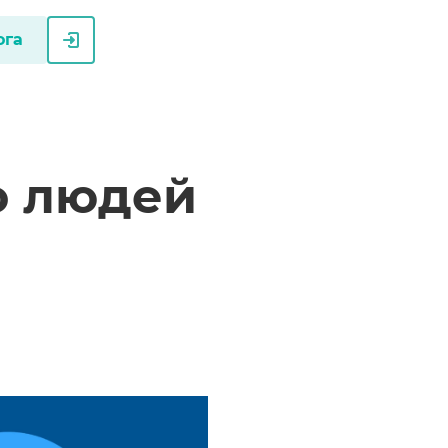
ога
о людей
о