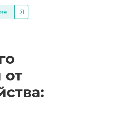
ога
го
 от
йства: