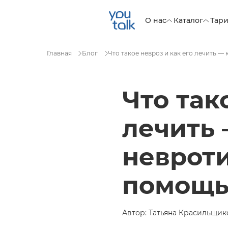
О нас
Каталог
Тар
Главная
Блог
Что такое невроз и как его лечить —
Что так
лечить 
невроти
помощь
Автор: Татьяна Красильщиков